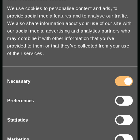
We use cookies to personalise content and ads, to
provide social media features and to analyse our traffic.
We also share information about your use of our site with
our social media, advertising and analytics partners who
may combine it with other information that you’ve
Stockholm: c/o iOffice
provided to them or that they’ve collected from your use
Olof Palmes gata 11
of their services.
111 37 Stockholms kommun
Göteborg: Walborg Ventures
Consent
Otterhällegatan 2
Necessary
Selection
411 18 Göteborg
Preferences
Statistics
Marketing