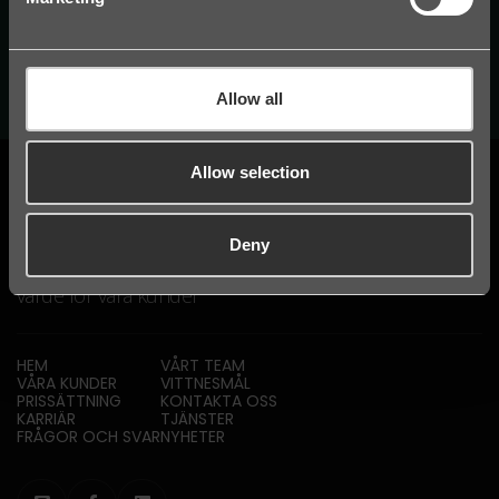
Allow all
Allow selection
Deny
LegalWorks är en juristbyrå dedikerad till att skapa
värde för våra kunder
HEM
VÅRT TEAM
VÅRA KUNDER
VITTNESMÅL
PRISSÄTTNING
KONTAKTA OSS
KARRIÄR
TJÄNSTER
FRÅGOR OCH SVAR
NYHETER