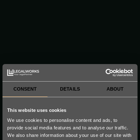
från
Sekretessavtal
från
SaaS-överenskommelse
från
CONSENT
DETAILS
ABOUT
Appvillkor och GDPR-
This website uses cookies
meddelande
We use cookies to personalise content and ads, to
provide social media features and to analyse our traffic.
från
We also share information about your use of our site with