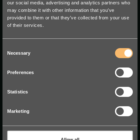
our social media, advertising and analytics partners who
may combine it with other information that you’ve
provided to them or that they’ve collected from your use
of their services.
Consent
Anställningsavtal
Necessary
Selection
Preferences
från
Konsultavtal
Statistics
Marketing
från
Sekretessavtal
Allow all