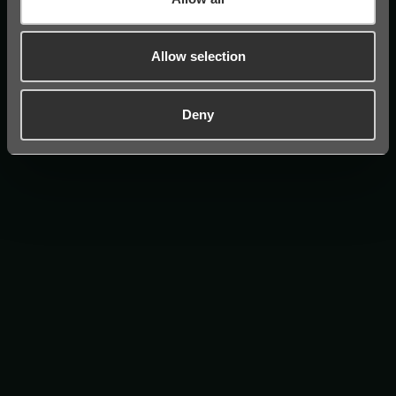
från
Allow selection
SaaS-överenskommelse
Deny
från
Appvillkor och GDPR-
meddelande
från