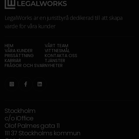
LegalWorks är en juristbyrå dedikerad till att skapa
värde för våra kunder
HEM
VÅRT TEAM
VÅRA KUNDER
VITTNESMÅL
PRISSÄTTNING
KONTAKTA OSS
KARRIÄR
TJÄNSTER
FRÅGOR OCH SVAR
NYHETER



Stockholm
c/o iOffice
Olof Palmes gata 11
111 37 Stockholms kommun