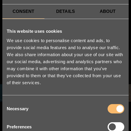
CONSENT
DETAILS
ABOUT
Vi är grundare av
Nordic Legal Tech
This website uses cookies
We use cookies to personalise content and ads, to
Day
provide social media features and to analyse our traffic.
We also share information about your use of our site with
Det ledande Legal Tech-evenemanget i Norden.
our social media, advertising and analytics partners who
may combine it with other information that you’ve
provided to them or that they’ve collected from your use
LÄS MER
of their services.
Consent
Necessary
Selection
Preferences