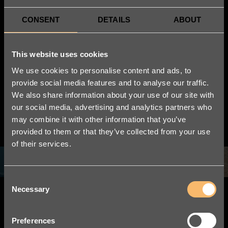
CONSENT
DETAILS
ABOUT
Vi är grundare av
Nordic Legal Tech
This website uses cookies
We use cookies to personalise content and ads, to
Day
provide social media features and to analyse our traffic.
We also share information about your use of our site with
Det ledande Legal Tech-evenemanget i Norden.
our social media, advertising and analytics partners who
may combine it with other information that you’ve
provided to them or that they’ve collected from your use
LÄS MER
of their services.
Consent
Necessary
Selection
Preferences